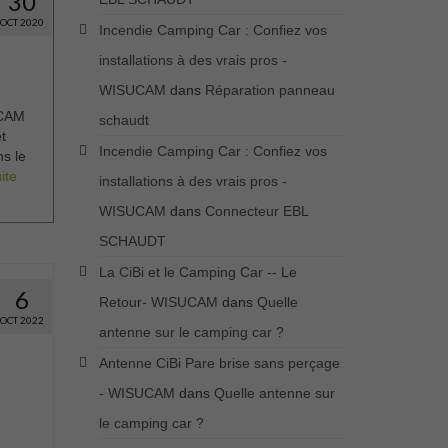
30
OCT 2020
Incendie Camping Car : Confiez vos
installations à des vrais pros -
WISUCAM
dans
Réparation panneau
UCAM
schaudt
t
Incendie Camping Car : Confiez vos
ns le
te­­
installations à des vrais pros -
WISUCAM
dans
Connecteur EBL
SCHAUDT
La CiBi et le Camping Car -- Le
6
Retour- WISUCAM
dans
Quelle
OCT 2022
antenne sur le camping car ?
Antenne CiBi Pare brise sans perçage
- WISUCAM
dans
Quelle antenne sur
le camping car ?