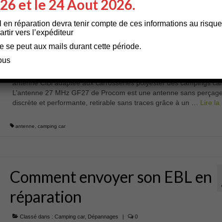
026 et le 24 Aout 2026.
Quelle antenne sur le camping
l en réparation devra tenir compte de ces informations au risque
rtir vers l’expéditeur
car ?
e se peut aux mails durant cette période.
Classé dans :
Camping car
|
2
ous
Quelle antenne pour le camping Car ? Découvrez le montage d’un
antenne CiBi adaptée aux carrosseries polyester des campings car
L’antenne 27 MHz GF27 de Procom est une antenne sans perçage
discrète et performante, retirable sans traces grâce à un …
Lire la s
antenne
,
camping car
Comment envoyer son EBL en
réparation
Classé dans :
Camping car
,
Dépannages
|
0