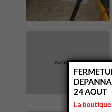
FERMETUR
DEPANNAG
24 AOUT
La boutique