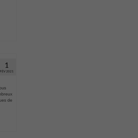
1
FÉV 2021
ous
ombreux
ques de