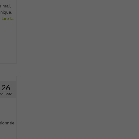
e mal,
anique,
…
Lire la
26
MAR 2021
elonnée