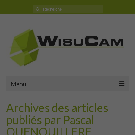
Rechercher
:
Menu
Accueil
Archives des articles
Boutique
publiés par Pascal
Camping Car
QUENOUILLERE