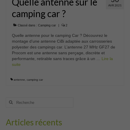
Quelle antenne sur le
AVR 2021
camping car ?
Classé dans :
Camping car
|
2
Quelle antenne pour le camping Car ? Découvrez le
montage d’une antenne CiBi adaptée aux carrosseries
polyester des campings car. L’antenne 27 MHz GF27 de
Procom est une antenne sans perçage, discrète et
performante, retirable sans traces grâce à un …
Lire la
suite­­
antenne
,
camping car
Rechercher
:
Articles récents