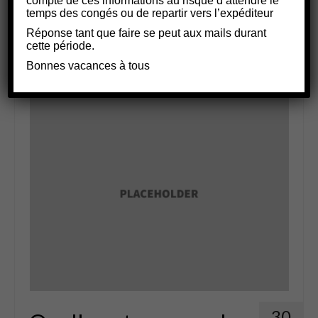
compte de ces informations au risque d’attendre le
retirer si le besoin se faisait sentir et le perçage de la
temps des congés ou de repartir vers l’expéditeur
carrosserie …
Lire la suite­­
Réponse tant que faire se peut aux mails durant
cette période.
antenne
,
CiBi
Bonnes vacances à tous
30