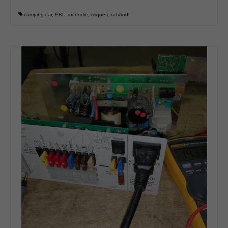
camping car
,
EBL
,
incendie
,
risques
,
schaudt