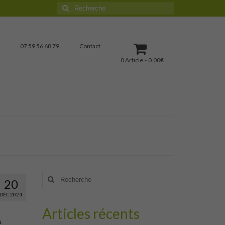
Rechercher
:
07 59 56 68 79
Contact
0 Article
0.00€
Rechercher
20
:
DÉC 2024
Articles récents
a