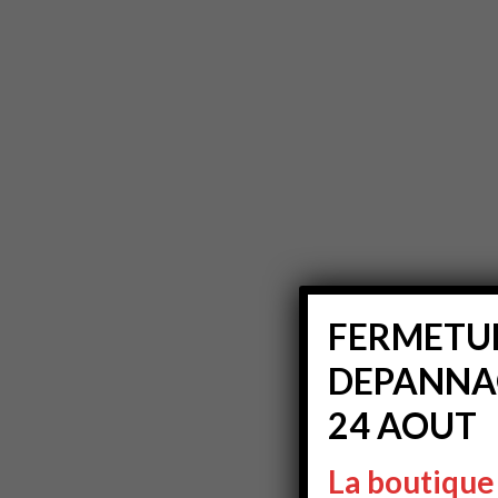
FERMETUR
DEPANNAG
24 AOUT
La boutique