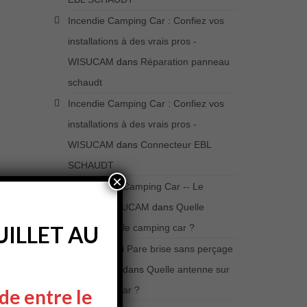
Incendie Camping Car : Confiez vos
installations à des vrais pros -
WISUCAM
dans
Réparation panneau
schaudt
Incendie Camping Car : Confiez vos
installations à des vrais pros -
WISUCAM
dans
Connecteur EBL
SCHAUDT
×
La CiBi et le Camping Car -- Le
Retour- WISUCAM
dans
Quelle
ILLET AU
antenne sur le camping car ?
Antenne CiBi Pare brise sans perçage
- WISUCAM
dans
Quelle antenne sur
le camping car ?
de entre le