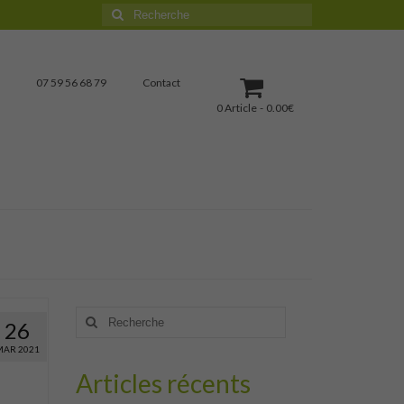
Rechercher
:
07 59 56 68 79
Contact
0 Article
0.00€
Rechercher
26
:
MAR 2021
Articles récents