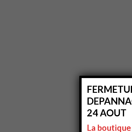
FERMETUR
DEPANNAG
24 AOUT
La boutique