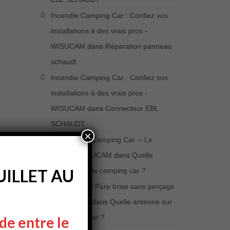
Incendie Camping Car : Confiez vos
installations à des vrais pros -
WISUCAM
dans
Réparation panneau
schaudt
Incendie Camping Car : Confiez vos
installations à des vrais pros -
WISUCAM
dans
Connecteur EBL
SCHAUDT
×
La CiBi et le Camping Car -- Le
Retour- WISUCAM
dans
Quelle
ILLET AU
antenne sur le camping car ?
Antenne CiBi Pare brise sans perçage
- WISUCAM
dans
Quelle antenne sur
le camping car ?
de entre le