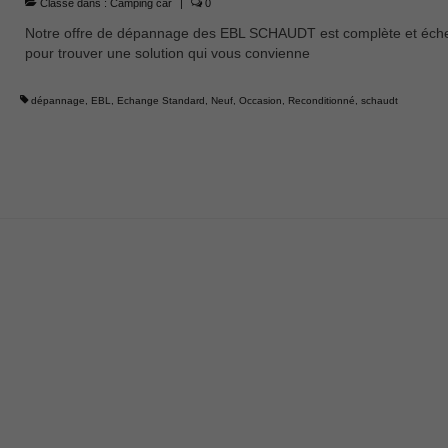
Classé dans :
Camping car
|
0
Notre offre de dépannage des EBL SCHAUDT est complète et éch
pour trouver une solution qui vous convienne
dépannage
,
EBL
,
Echange Standard
,
Neuf
,
Occasion
,
Reconditionné
,
schaudt