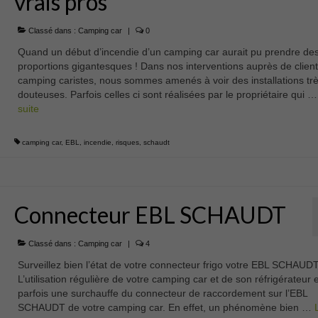
vrais pros
Classé dans :
Camping car
|
0
Quand un début d’incendie d’un camping car aurait pu prendre de
proportions gigantesques ! Dans nos interventions auprès de clien
camping caristes, nous sommes amenés à voir des installations tr
douteuses. Parfois celles ci sont réalisées par le propriétaire qui 
suite­­
camping car
,
EBL
,
incendie
,
risques
,
schaudt
Connecteur EBL SCHAUDT
Classé dans :
Camping car
|
4
Surveillez bien l’état de votre connecteur frigo votre EBL SCHAUD
L’utilisation régulière de votre camping car et de son réfrigérateur 
parfois une surchauffe du connecteur de raccordement sur l’EBL
SCHAUDT de votre camping car. En effet, un phénomène bien …