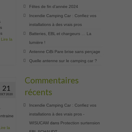
Fêtes de fin d’année 2024
Incendie Camping Car : Confiez vos
s
installations à des vrais pros
ts
ès
Batteries, EBL et chargeurs … La
…
Lire la
lumière !
Antenne CiBi Pare brise sans perçage
Quelle antenne sur le camping car ?
Commentaires
21
récents
OCT 2020
Incendie Camping Car : Confiez vos
T
installations à des vrais pros -
entraine
WISUCAM
dans
Protection surtension
Lire la
EBL SCHAUDT