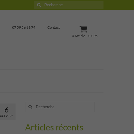
Rechercher
:
07 59 56 68 79
Contact
0 Article
0.00€
Rechercher
6
:
OCT 2022
Articles récents