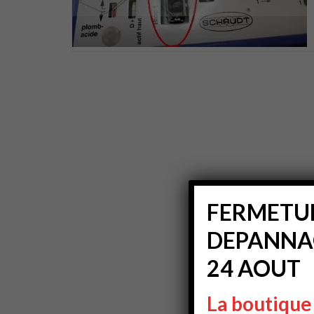
FERMETUR
DEPANNAG
24 AOUT
La boutique