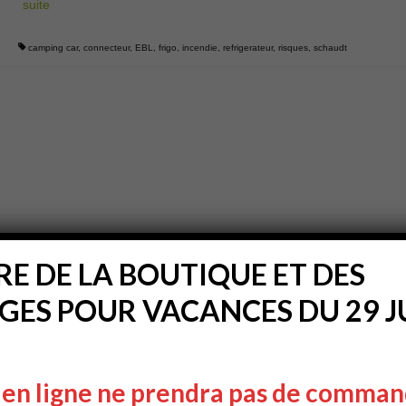
suite­­
camping car
,
connecteur
,
EBL
,
frigo
,
incendie
,
refrigerateur
,
risques
,
schaudt
E DE LA BOUTIQUE ET DES
ES POUR VACANCES DU 29 JU
 en ligne ne prendra pas de comman