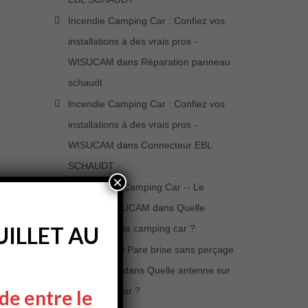
Incendie Camping Car : Confiez vos
installations à des vrais pros -
WISUCAM
dans
Réparation panneau
schaudt
Incendie Camping Car : Confiez vos
installations à des vrais pros -
WISUCAM
dans
Connecteur EBL
SCHAUDT
×
La CiBi et le Camping Car -- Le
Retour- WISUCAM
dans
Quelle
ILLET AU
antenne sur le camping car ?
Antenne CiBi Pare brise sans perçage
- WISUCAM
dans
Quelle antenne sur
le camping car ?
de entre le