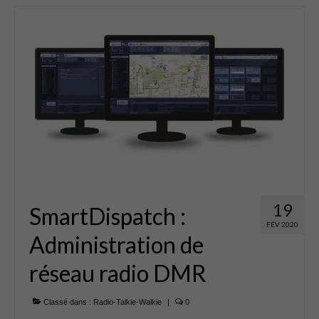
19
SmartDispatch :
FÉV 2020
Administration de
réseau radio DMR
Classé dans :
Radio-Talkie-Walkie
|
0