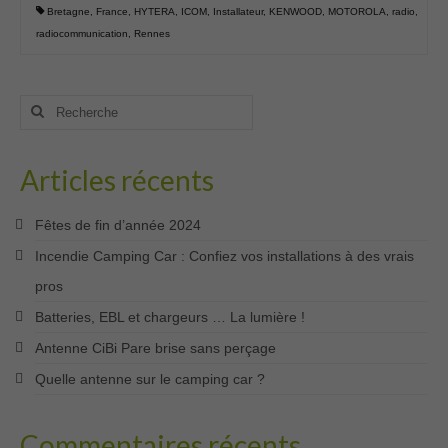
Bretagne
,
France
,
HYTERA
,
ICOM
,
Installateur
,
KENWOOD
,
MOTOROLA
,
radio
,
radiocommunication
,
Rennes
Rechercher
:
Articles récents
Fêtes de fin d’année 2024
Incendie Camping Car : Confiez vos installations à des vrais
pros
Batteries, EBL et chargeurs … La lumière !
Antenne CiBi Pare brise sans perçage
Quelle antenne sur le camping car ?
Commentaires récents