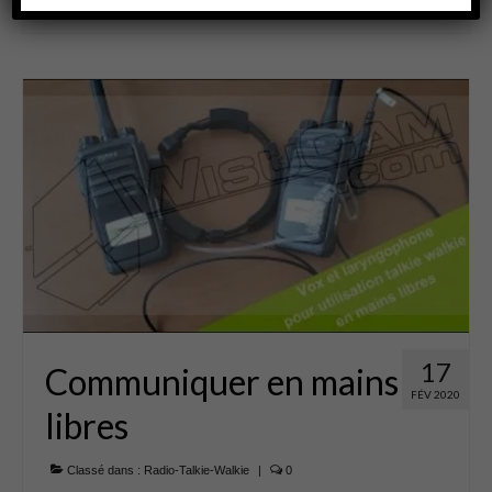
walkie
,
talky
17
Communiquer en mains
FÉV 2020
libres
Classé dans :
Radio-Talkie-Walkie
|
0