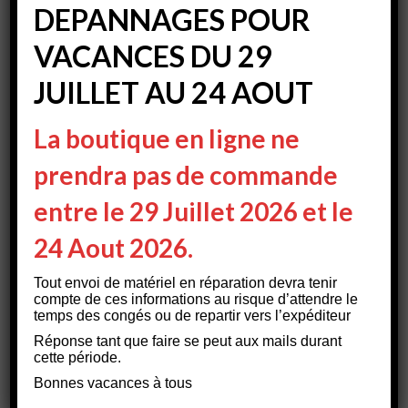
DEPANNAGES POUR
VACANCES DU 29
JUILLET AU 24 AOUT
La boutique en ligne ne
prendra pas de commande
17
Radio Moto Ecole
FÉV 2020
entre le 29 Juillet 2026 et le
Classé dans :
Radio-Talkie-Walkie
|
0
24 Aout 2026.
Sécuriser ses communications moto ecole entre élèves
et moniteurs est essentiel. En effet, conduire en
Tout envoi de matériel en réparation devra tenir
circulation ouverte avec un groupe d’élèves motards
compte de ces informations au risque d’attendre le
présente des risques. Aussi, une situation peut vite
temps des congés ou de repartir vers l’expéditeur
devenir risquée et complexe à gérer si des consignes ne
Réponse tant que faire se peut aux mails durant
…
Lire la suite­­
cette période.
Bonnes vacances à tous
élève
,
moniteur
,
moto
,
moto ecole
,
oreillette
,
radio
,
radiocommunication
,
talkie