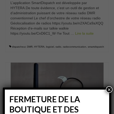
L’application SmartDispatch est développée par
HYTERA.De toute évidence, c’est un outil de gestion et
d’administration puissant de votre réseau radio DMR
conventionnel Le chef d’orchestre de votre réseau radio
Géolocalisation de radios https://youtu.be/n2XACa9aXQQ
Réception d’e-mails sur talkie walkie
https://youtu.be/CnD6C1_W-Yw Tout …
Lire la suite­­
dispatcheur
,
DMR
,
HYTERA
,
logiciel
,
radio
,
radiocommunication
,
smartdispatch
×
FERMETURE DE LA
BOUTIQUE ET DES