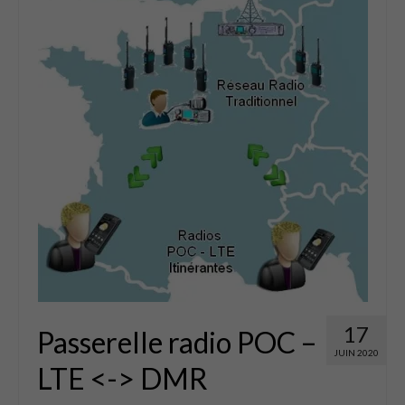
EBL
Panneaux
Accessoires
Occasions
Qui sommes nous ?
07 59 56 68 79
Contact
0 Article
0.00€
17
Passerelle radio POC –
JUIN 2020
LTE <-> DMR