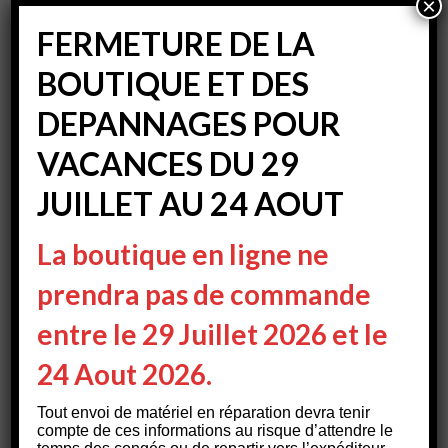
×
Incendie Camping Car : Confiez vos installations à des vrais
FERMETURE DE LA
pros
BOUTIQUE ET DES
Batteries, EBL et chargeurs … La lumière !
Antenne CiBi Pare brise sans perçage
DEPANNAGES POUR
Quelle antenne sur le camping car ?
VACANCES DU 29
JUILLET AU 24 AOUT
Commentaires récents
La boutique en ligne ne
Incendie Camping Car : Confiez vos installations à des vrais
pros - WISUCAM
dans
Protection surtension EBL SCHAUDT
prendra pas de commande
Incendie Camping Car : Confiez vos installations à des vrais
entre le 29 Juillet 2026 et le
pros - WISUCAM
dans
Réparation panneau schaudt
24 Aout 2026.
Incendie Camping Car : Confiez vos installations à des vrais
pros - WISUCAM
dans
Connecteur EBL SCHAUDT
Tout envoi de matériel en réparation devra tenir
La CiBi et le Camping Car -- Le Retour- WISUCAM
dans
compte de ces informations au risque d’attendre le