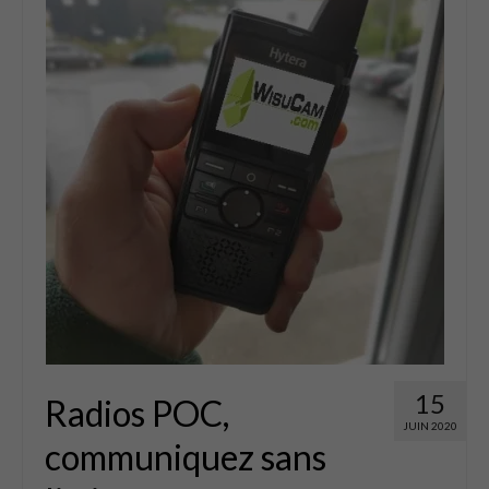
EBL
Panneaux
Accessoires
Occasions
Qui sommes nous ?
07 59 56 68 79
Contact
0 Article
0.00€
15
Radios POC,
JUIN 2020
communiquez sans