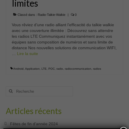
limites
Classé dans :
Radio-Talkie-Walkie
|
0
Vous rêviez d’une radio alliant l’efficacité du talkie walkie
avec une couverture illimitée : Découvrez sans attendre
les radios LTE Communiquez instantanément avec vos
équipes sans composition de numéros et sans limite de
distance Nos nouvelles solutions de communication WIFI,
…
Lire la suite­­
Android
,
Application
,
LTE
,
POC
,
radio
,
radiocommunication
,
radios
Rechercher
:
Articles récents
Fêtes de fin d’année 2024