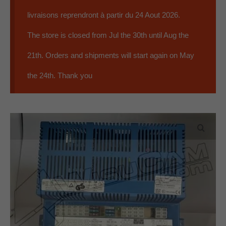
EBL
livraisons reprendront à partir du 24 Aout 2026.
Panneaux
The store is closed from Jul the 30th until Aug the
Accessoires
21th. Orders and shipments will start again on May
Occasions
the 24th. Thank you
Qui sommes nous ?
07 59 56 68 79
Contact
0 Article
0.00€