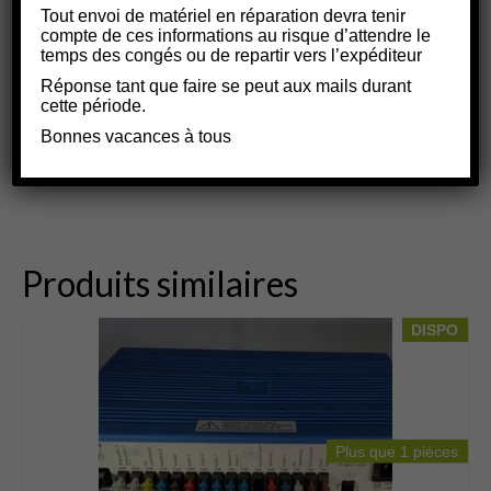
Tout envoi de matériel en réparation devra tenir
La distribution complète 12 V
compte de ces informations au risque d’attendre le
La protection des circuits 12 V
temps des congés ou de repartir vers l’expéditeur
Réponse tant que faire se peut aux mails durant
cette période.
Bonnes vacances à tous
J’aime ça :
Produits similaires
DISPO
Plus que 1 pièces