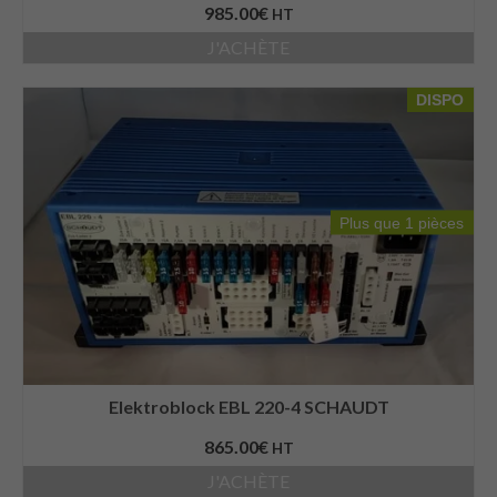
985.00
€
HT
J'ACHÈTE
DISPO
Plus que 1 pièces
Elektroblock EBL 220-4 SCHAUDT
865.00
€
HT
J'ACHÈTE