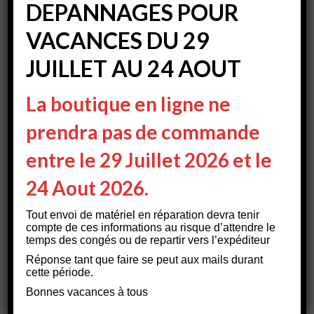
DEPANNAGES POUR
VACANCES DU 29
Elektroblock EBL 119 SCHAUDT
JUILLET AU 24 AOUT
609.00
€
HT
INDISPONIBLE
La boutique en ligne ne
prendra pas de commande
entre le 29 Juillet 2026 et le
24 Aout 2026.
Tout envoi de matériel en réparation devra tenir
compte de ces informations au risque d’attendre le
temps des congés ou de repartir vers l’expéditeur
RUPTURE
Réponse tant que faire se peut aux mails durant
cette période.
Bonnes vacances à tous