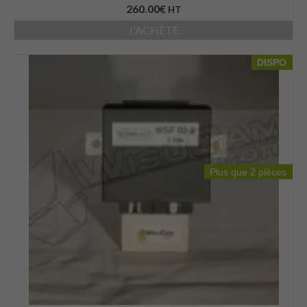
260.00
€
HT
J'ACHÈTE
DISPO
Plus que 2 pièces