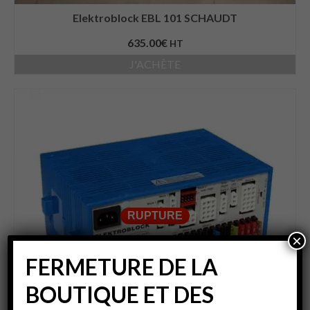
Elektroblock EBL 101 SCHAUDT
635.00
€
HT
J'ACHÈTE
RUPTURE
×
FERMETURE DE LA
BOUTIQUE ET DES