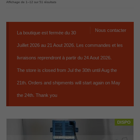
EBL
Affichage de 1–12 sur 51 résultats
Panneaux
Accessoires
Nous contacter
La boutique est fermée du 30
Occasions
Juillet 2026 au 21 Aout 2026. Les commandes et les
Qui sommes nous ?
livraisons reprendront à partir du 24 Aout 2026.
07 59 56 68 79
The store is closed from Jul the 30th until Aug the
Contact
21th. Orders and shipments will start again on May
0 Article
0.00€
the 24th. Thank you
DISPO