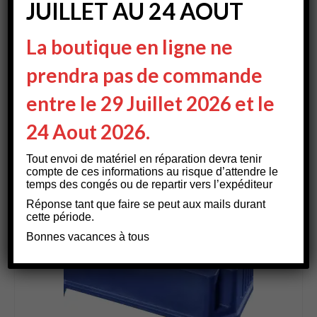
JUILLET AU 24 AOUT
J’aime ça :
La boutique en ligne ne
prendra pas de commande
entre le 29 Juillet 2026 et le
Vous aimerez peut-être
24 Aout 2026.
aussi…
Tout envoi de matériel en réparation devra tenir
compte de ces informations au risque d’attendre le
temps des congés ou de repartir vers l’expéditeur
Réponse tant que faire se peut aux mails durant
cette période.
Bonnes vacances à tous
RUPTURE