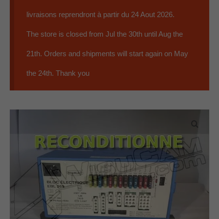
EBL
livraisons reprendront à partir du 24 Aout 2026.
Panneaux
The store is closed from Jul the 30th until Aug the
Accessoires
21th. Orders and shipments will start again on May
Occasions
the 24th. Thank you
Qui sommes nous ?
07 59 56 68 79
Contact
0 Article
0.00€