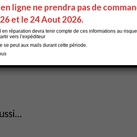
 en ligne ne prendra pas de comman
car (pompe à eau, éclairage, frigo, TV)
026 et le 24 Aout 2026.
ule)
sation de la durée de vie des batteries
l en réparation devra tenir compte de ces informations au risque
des
panneaux de contrôle
rtir vers l’expéditeur
e se peut aux mails durant cette période.
ous
ussi…