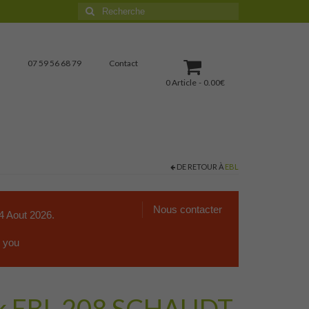
Rechercher
:
07 59 56 68 79
Contact
0 Article
0.00€
DE RETOUR À
EBL
Nous contacter
4 Aout 2026.
k you
ck EBL 208 SCHAUDT