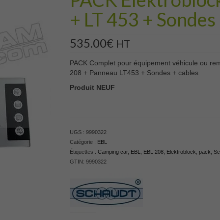
+ LT 453 + Sondes
535.00
€
HT
PACK Complet pour équipement véhicule ou remi
208 + Panneau LT453 + Sondes + cables
Produit NEUF
UGS :
9990322
Catégorie :
EBL
Étiquettes :
Camping car
,
EBL
,
EBL 208
,
Elektroblock
,
pack
,
Sc
GTIN:
9990322