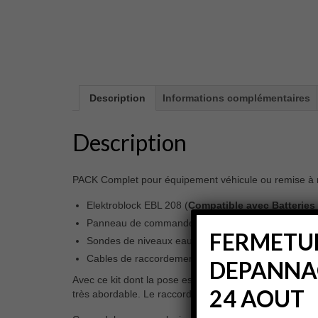
Description
Informations complémentaires
Description
PACK Complet pour équipement véhicule ou remise à ni
Elektroblock EBL 208 (
Compatible avec Batteries
Panneau de commande LT 453
FERMETUR
Sondes de niveaux eau propre et eau grise
Cables de raccordement
DEPANNAG
Avec ce kit dont la pose est accessible aux bricoleurs
24 AOUT
très abordable. Le raccordement à l’aide des cosses 