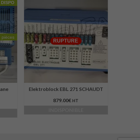
DISPO
 pièces
RUPTURE
vane
Elektroblock EBL 271 SCHAUDT
879.00
€
HT
INDISPONIBLE