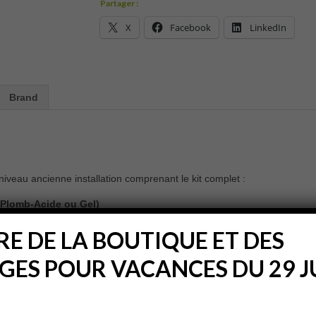
Partager :
X
Facebook
LinkedIn
Brand
veau ancienne installation comprenant le kit complet :
 Plomb-Acide ou Gel)
E DE LA BOUTIQUE ET DES
ES POUR VACANCES DU 29 JU
 et techniciens de bon niveau, vous disposerez d’une centrale de gestio
faston permet une adaptation à tous les véhicules et permet de rempla