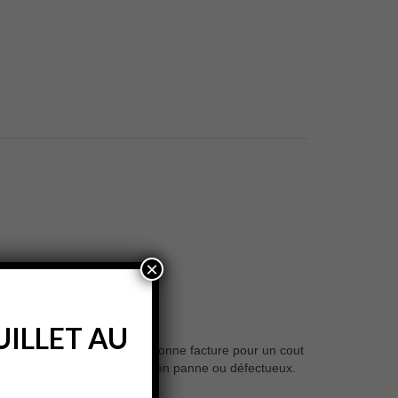
×
ILLET AU
n électrique complète et de bonne facture pour un cout
cer un équipement obsolète, en panne ou défectueux.