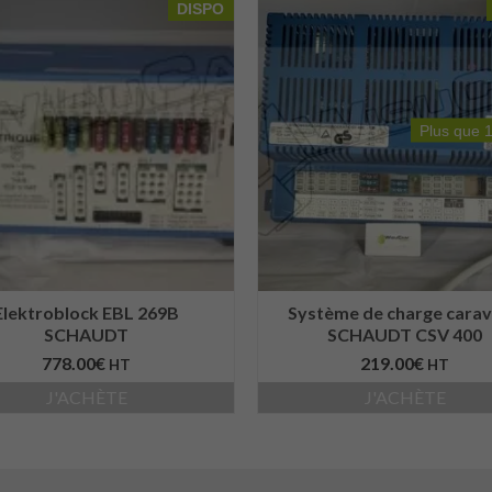
DISPO
Plus que 1
Elektroblock EBL 269B
Système de charge cara
SCHAUDT
SCHAUDT CSV 400
778.00
€
219.00
€
HT
HT
J'ACHÈTE
J'ACHÈTE