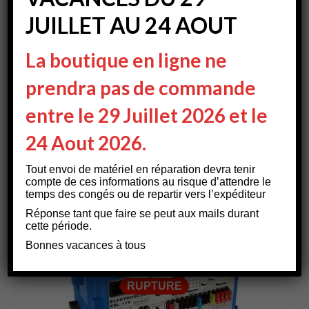
JUILLET AU 24 AOUT
J’aime ça :
La boutique en ligne ne
prendra pas de commande
entre le 29 Juillet 2026 et le
24 Aout 2026.
Vous aimerez peut-être
aussi…
Tout envoi de matériel en réparation devra tenir
compte de ces informations au risque d’attendre le
temps des congés ou de repartir vers l’expéditeur
Réponse tant que faire se peut aux mails durant
cette période.
Bonnes vacances à tous
RUPTURE