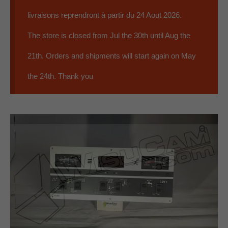
EBL
livraisons reprendront à partir du 24 Aout 2026.
Panneaux
The store is closed from Jul the 30th until Aug the
Accessoires
21th. Orders and shipments will start again on May
Occasions
the 24th. Thank you
Qui sommes nous ?
07 59 56 68 79
Contact
0 Article
0.00€