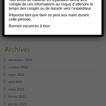
compte de ces informations au risque d’attendre le
pros - WISUCAM
dans
Connecteur EBL SCHAUDT
temps des congés ou de repartir vers l’expéditeur
La CiBi et le Camping Car -- Le Retour- WISUCAM
dans
Réponse tant que faire se peut aux mails durant
cette période.
Quelle antenne sur le camping car ?
Bonnes vacances à tous
Antenne CiBi Pare brise sans perçage - WISUCAM
dans
Quelle antenne sur le camping car ?
Archives
décembre 2024
octobre 2022
mars 2022
avril 2021
mars 2021
février 2021
janvier 2021