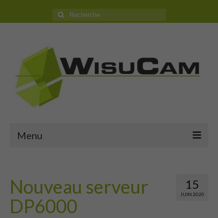
Rechercher
:
Menu
Accueil
Nouveau serveur
Boutique
15
JUIN 2020
DP6000
Camping Car