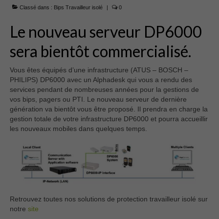
EBL
Classé dans :
Bips Travailleur isolé
|
0
Panneaux
Le nouveau serveur DP6000
Accessoires
sera bientôt commercialisé.
Occasions
Vous êtes équipés d’une infrastructure (ATUS – BOSCH –
PHILIPS) DP6000 avec un Alphadesk qui vous a rendu des
Qui sommes nous ?
services pendant de nombreuses années pour la gestions de
vos bips, pagers ou PTI. Le nouveau serveur de dernière
07 59 56 68 79
génération va bientôt vous être proposé. Il prendra en charge la
gestion totale de votre infrastructure DP6000 et pourra accueillir
Contact
les nouveaux mobiles dans quelques temps.
0 Article
0.00€
Retrouvez toutes nos solutions de protection travailleur isolé sur
notre
site