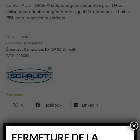
Le SCHAUDT DP02 Adaptateur/générateur de signal D+ est
utilisé pour adapter ou générer le signal D+ utilisé par le boitier
EBL pour la gestion electrique
UGS :
9220361
Catégorie :
Accessoires
Étiquettes :
Camping car
,
D+
,
DP 02
,
Schaudt
GTIN:
9220361
Partager :
X
Facebook
LinkedIn
×
FERMETURE DE LA
Description
Informations complémentaires