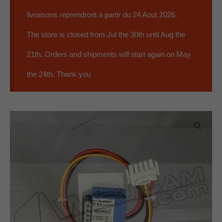
EBL
livraisons reprendront à partir du 24 Aout 2026.
Panneaux
The store is closed from Jul the 30th until Aug the
Accessoires
21th. Orders and shipments will start again on May
Occasions
the 24th. Thank you
Qui sommes nous ?
07 59 56 68 79
Contact
0 Article
0.00€