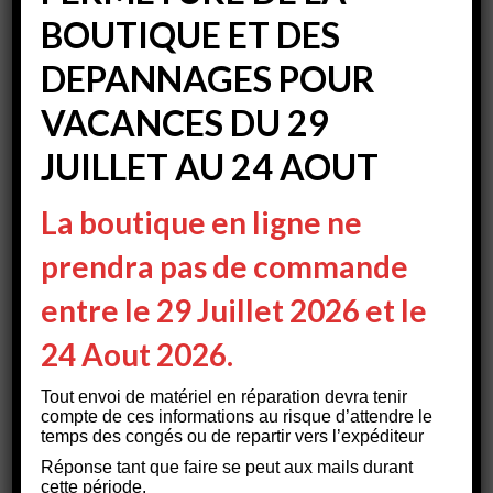
BOUTIQUE ET DES
Brand
DEPANNAGES POUR
Description
VACANCES DU 29
Le générateur D+ est utilisé lorsque le connecteur D+ disponible
JUILLET AU 24 AOUT
normalement sur l’alternateur (il fournit un signal dès que
l’alternateur et donc le moteur sont en
marche) est difficilement accessible ou si le véhicule de base est
La boutique en ligne ne
équipé d’un alternateur sans connecteur D+.
Dans ces cas, la tension réellement disponible sur la batterie du
prendra pas de commande
démarreur est déterminée afin de confirmer que l’alternateur est
en marche, puis utilisée pour
entre le 29 Juillet 2026 et le
générer un signal D+ de substitution. La DEL jaune indique l’état
de la sortie D+.
24 Aout 2026.
Cette fonction est nécessaire quand des consommateurs qui
requièrent un signal ”D+” pour la commande (par ex.
Tout envoi de matériel en réparation devra tenir
réfrigérateur absorbeur, antenne satellite, marquise, lucarne,
compte de ces informations au risque d’attendre le
marchepied, etc.) sont utilisés.
temps des congés ou de repartir vers l’expéditeur
Réponse tant que faire se peut aux mails durant
J’aime ça :
cette période.